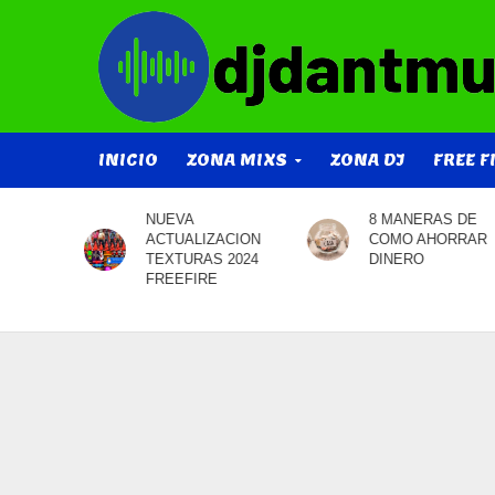
INICIO
ZONA MIXS
ZONA DJ
FREE F
8 MANERAS DE
Apuestas por
ACION
COMO AHORRAR
‘nearshoring’
 2024
DINERO
mexicano impulsan
acciones de bienes
raíces y transporte