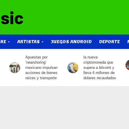
IRE
ARTISTAS
JUEGOS ANDROID
DEPORTE
la nueva
Mega pack de
criptomoneda que
texturas visibles para
supera a bitcoint y
free fire actualizado
lleva 4 millones de
2023
dolares recaudados