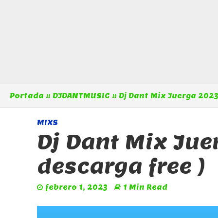
Portada
»
DJDANTMUSIC
»
Dj Dant Mix Juerga 2023 
MIXS
Dj Dant Mix Jue
descarga free )
febrero 1, 2023
1 Min Read