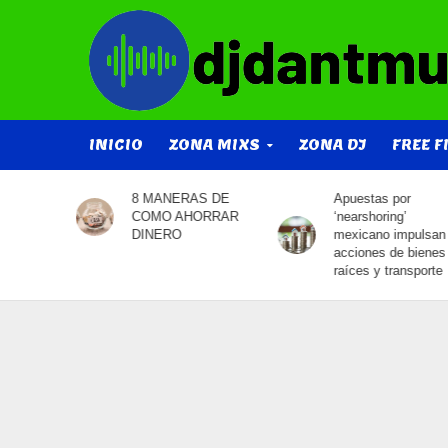
INICIO
ZONA MIXS
ZONA DJ
FREE F
8 MANERAS DE
Apuestas por
ACION
COMO AHORRAR
‘nearshoring’
 2024
DINERO
mexicano impulsan
acciones de bienes
raíces y transporte