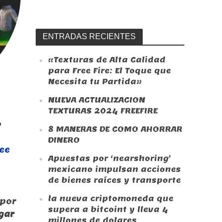
ENTRADAS RECIENTES
«Texturas de Alta Calidad
para Free Fire: El Toque que
Necesita tu Partida»
NUEVA ACTUALIZACION
TEXTURAS 2024 FREEFIRE
o
8 MANERAS DE COMO AHORRAR
DINERO
ree
Apuestas por ‘nearshoring’
mexicano impulsan acciones
de bienes raíces y transporte
la nueva criptomoneda que
por
supera a bitcoint y lleva 4
gar
millones de dolares