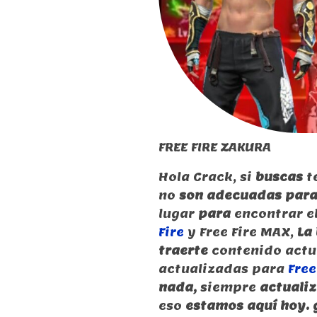
FREE FIRE ZAKURA
Hola Crack, si
buscas
t
no
son adecuadas para 
lugar
para
encontrar e
Fire
y Free Fire MAX,
La
traerte
contenido actua
actualizadas para
Free
nada,
siempre
actuali
eso
estamos aquí hoy. 