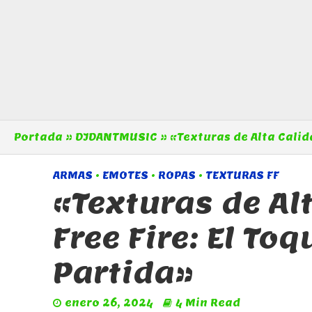
Portada
»
DJDANTMUSIC
»
«Texturas de Alta Calid
ARMAS
•
EMOTES
•
ROPAS
•
TEXTURAS FF
«Texturas de Al
Free Fire: El To
Partida»
enero 26, 2024
4 Min Read