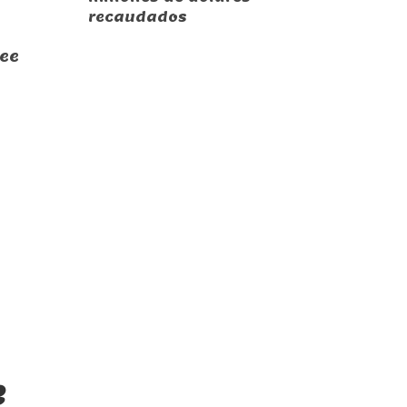
recaudados
ee
e