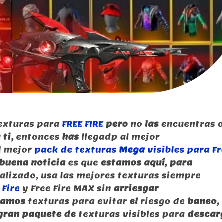
exturas para
FREE FIRE
pero
no
las
encuentras 
ti,
entonces
has
llegadp al mejor
l mejor
pack de texturas
Mega
visibles para F
 buena noticia
es que
estamos aquí, para
lizado, usa las mejores texturas siempre
 Fire
y Free Fire MAX sin
arriesgar
zamos
texturas para evitar
el
riesgo de
baneo,
gran paquete de
texturas visibles para
descar