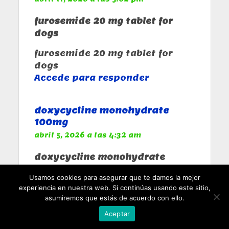
furosemide 20 mg tablet for
dogs
furosemide 20 mg tablet for
dogs
Accede para responder
doxycycline monohydrate
100mg
abril 5, 2026 a las 4:32 am
doxycycline monohydrate
100mg
Usamos cookies para asegurar que te damos la mejor
experiencia en nuestra web. Si continúas usando este sitio,
doxycycline monohydrate
asumiremos que estás de acuerdo con ello.
100mg
Accede para responder
Aceptar