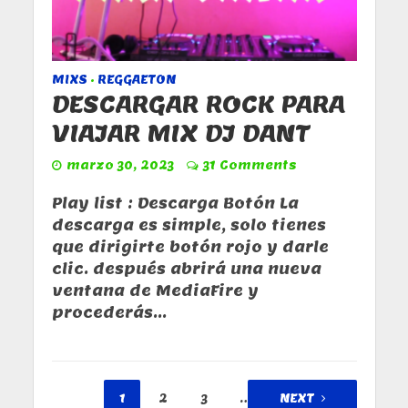
MIXS
REGGAETON
•
DESCARGAR ROCK PARA
VIAJAR MIX DJ DANT
marzo 30, 2023
31 Comments
Play list : Descarga Botón La
descarga es simple, solo tienes
que dirigirte botón rojo y darle
clic. después abrirá una nueva
ventana de MediaFire y
procederás...
1
2
3
…
NEXT
11