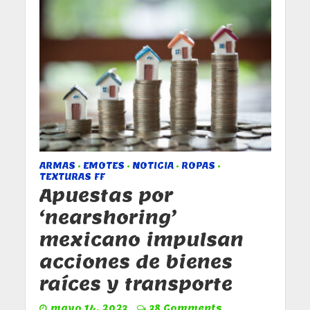
ARMAS
EMOTES
NOTICIA
ROPAS
•
•
•
•
TEXTURAS FF
Apuestas por
‘nearshoring’
mexicano impulsan
acciones de bienes
raíces y transporte
mayo 14, 2023
38 Comments