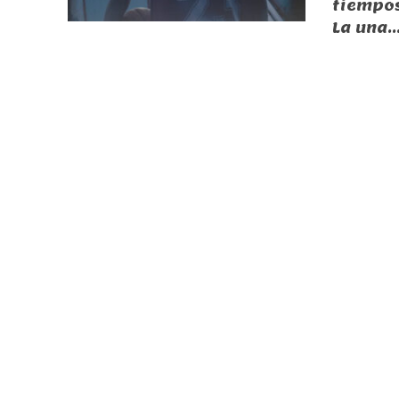
tiempos
La una..