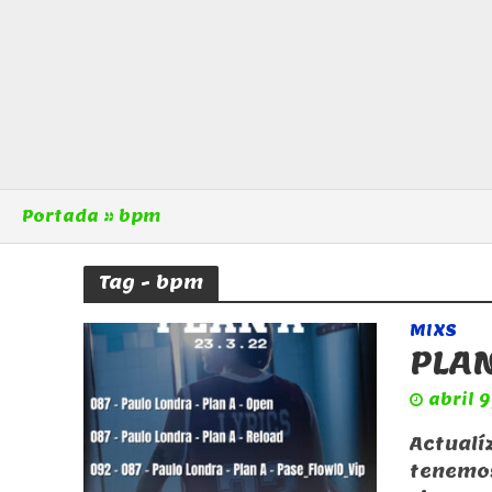
Portada
»
bpm
Tag - bpm
MIXS
PLAN
abril 
Actualí
tenemos