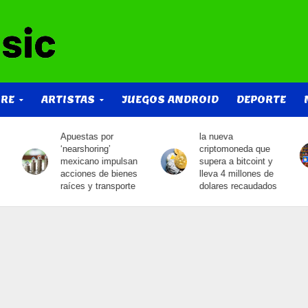
IRE
ARTISTAS
JUEGOS ANDROID
DEPORTE
la nueva
Mega pack de
criptomoneda que
texturas visibles para
supera a bitcoint y
free fire actualizado
lleva 4 millones de
2023
dolares recaudados