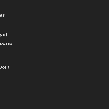
yss
590)
RATIS
vol 1