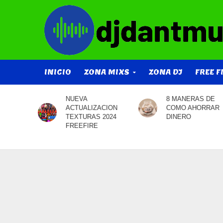
INICIO
ZONA MIXS
ZONA DJ
FREE F
8 MANERAS DE
Apuestas por
ACION
COMO AHORRAR
‘nearshoring’
 2024
DINERO
mexicano impulsan
acciones de bienes
raíces y transporte