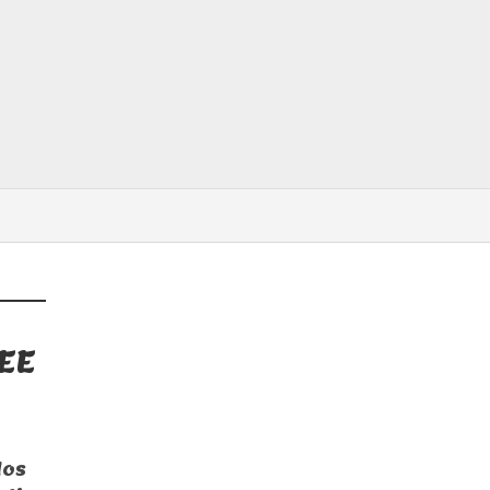
EE
los